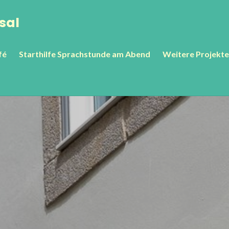
sal
fé
Starthilfe Sprachstunde am Abend
Weitere Projekte