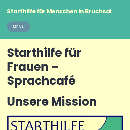
Zum
Inhalt
Starthilfe für Menschen in Bruchsal
springen
MENÜ
Starthilfe für
Frauen –
Sprachcafé
Unsere Mission