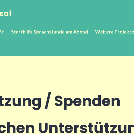
sal
fé
Starthilfe Sprachstunde am Abend
Weitere Projekte
tzung / Spenden
chen Unterstützu