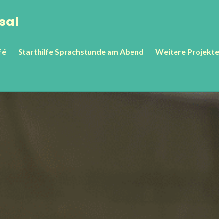
sal
fé
Starthilfe Sprachstunde am Abend
Weitere Projekte